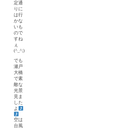
定通
りに
は行
かな
いも
ので
すね
ぇ
(^_^;)
でも
瀬戸
大橋
で素
敵な
光景
見ま
した
よ
空は
台風