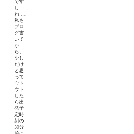
です
し
ね…。
私も
ブロ
グ書
いて
か
ら、
少し
だけ
と思
って
ウト
ウト
した
ら出
発予
定時
刻の
30分
前に