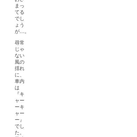
まっ
てる
でし
ょう
が…。
尋常
じゃ
ない
風の
揺れ
に、
車内
は
『キ
ャー
ーキ
ャー
ー』
でし
た。