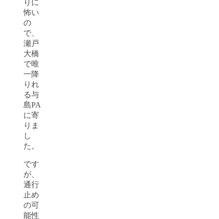
りに
怖い
の
で、
瀬戸
大橋
で唯
一降
りれ
る与
島PA
に寄
りま
し
た。
です
が、
通行
止め
の可
能性