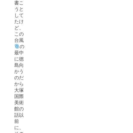
書こ
うと
して
たけ
ど、
この
台風
の
最中
に徳
島向
かう
のだ
から
大塚
国際
美術
館の
話以
前
に、