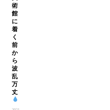
術
館
に
着
く
前
か
ら
波
乱
万
丈
2021