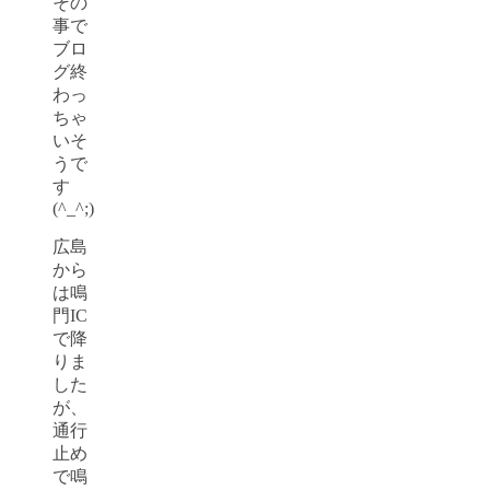
その
事で
ブロ
グ終
わっ
ちゃ
いそ
うで
す
(^_^;)
広島
から
は鳴
門IC
で降
りま
した
が、
通行
止め
で鳴