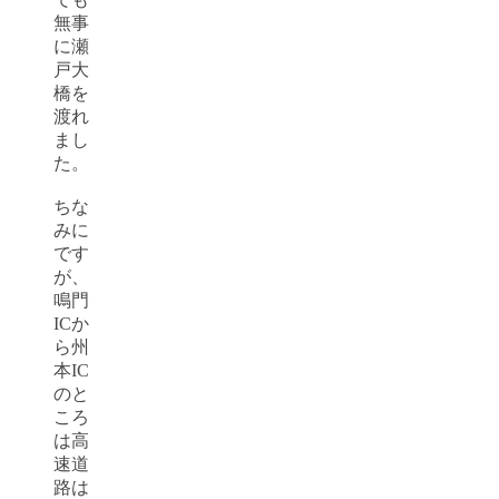
無事
に瀬
戸大
橋を
渡れ
まし
た。
ちな
みに
です
が、
鳴門
ICか
ら州
本IC
のと
ころ
は高
速道
路は