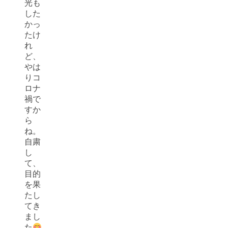
光も
した
かっ
たけ
れ
ど、
やは
りコ
ロナ
禍で
すか
ら
ね。
自粛
し
て、
目的
を果
たし
てき
まし
た