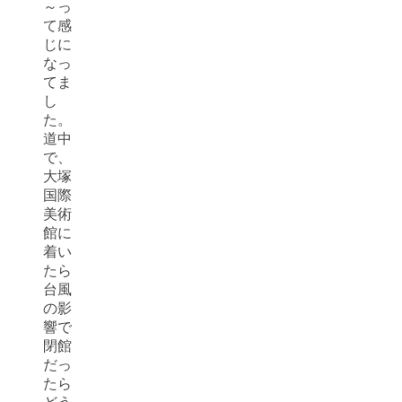
～っ
て感
じに
なっ
てま
し
た。
道中
で、
大塚
国際
美術
館に
着い
たら
台風
の影
響で
閉館
だっ
たら