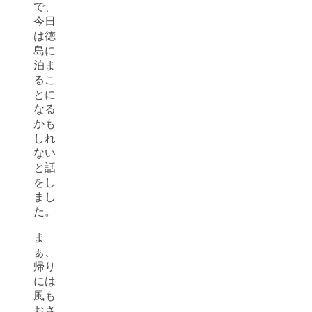
で、
今日
は徳
島に
泊ま
るこ
とに
なる
かも
しれ
ない
と話
をし
まし
た。
ま
ぁ、
帰り
には
風も
おさ