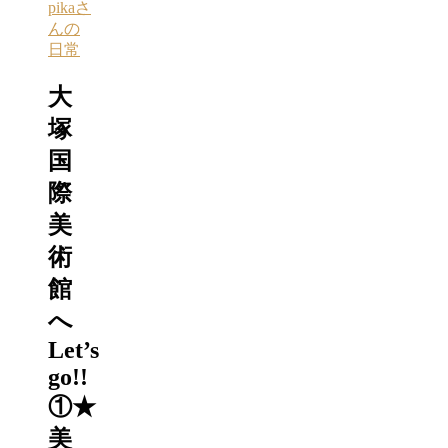
pikaさ
んの
日常
大
塚
国
際
美
術
館
へ
Let’s
go!!
①★
美