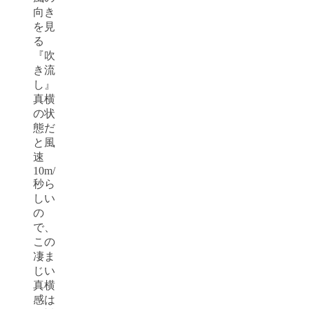
向き
を見
る
『吹
き流
し』
真横
の状
態だ
と風
速
10m/
秒ら
しい
の
で、
この
凄ま
じい
真横
感は