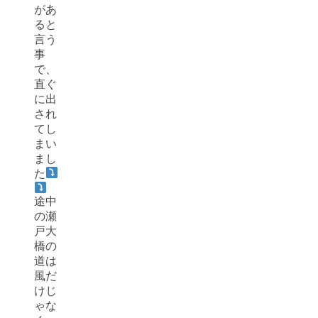
があ
ると
言う
事
で、
直ぐ
に出
され
てし
まい
まし
た
途中
の瀬
戸大
橋の
道は
風だ
けじ
ゃな