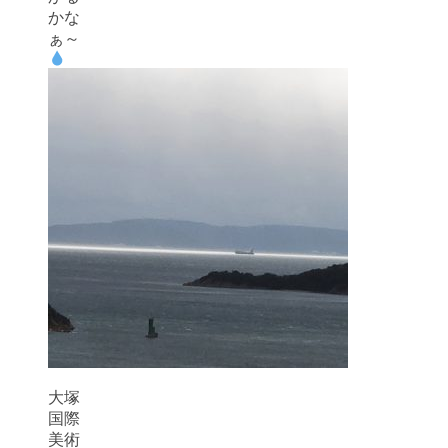
かな
ぁ～
大塚
国際
美術