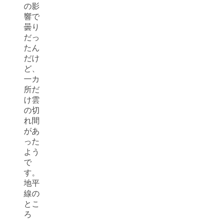
の影
響で
曇り
だっ
たん
だけ
ど、
一カ
所だ
け雲
の切
れ間
があ
った
よう
で
す。
地平
線の
とこ
ろ