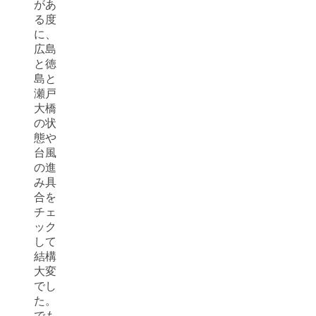
があ
る度
に、
広島
と徳
島と
瀬戸
大橋
の状
態や
台風
の進
み具
合を
チェ
ック
して
結構
大変
でし
た。
でも