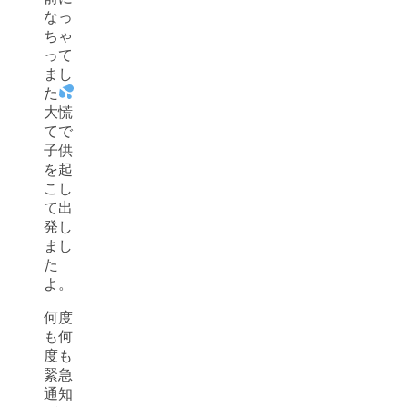
なっ
ちゃ
って
まし
た
大慌
てで
子供
を起
こし
て出
発し
まし
た
よ。
何度
も何
度も
緊急
通知