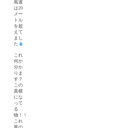
風速
は20
メー
トル
を超
えて
まし
た
これ
何か
分か
りま
す？
この
真横
にな
って
る
物！！
これ
風の