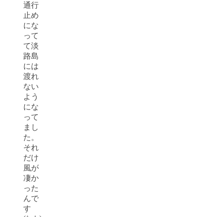
通行
止め
にな
って
て淡
路島
には
渡れ
ない
よう
にな
って
まし
た。
それ
だけ
風が
凄か
った
んで
す