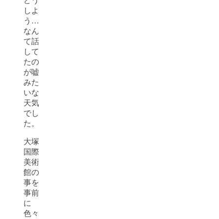
どう
しよ
う…
なん
て話
して
たの
が嘘
みた
いな
天気
でし
た。
大塚
国際
美術
館の
事を
事前
に
色々