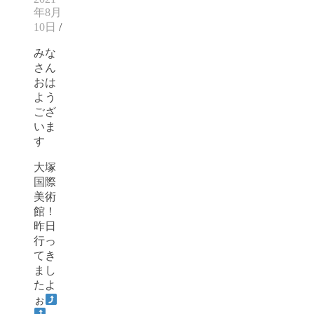
年8月
10日
/
みな
さん
おは
よう
ござ
いま
す
大塚
国際
美術
館！
昨日
行っ
てき
まし
たよ
ぉ