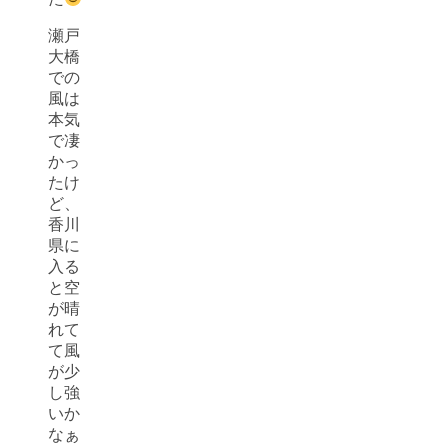
瀬戸
大橋
での
風は
本気
で凄
かっ
たけ
ど、
香川
県に
入る
と空
が晴
れて
て風
が少
し強
いか
なぁ