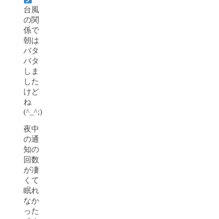
台風
の関
係で
朝は
バタ
バタ
しま
した
けど
ね
(^_^;)
夜中
の通
知の
回数
が凄
くて
眠れ
なか
った