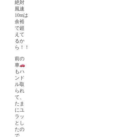
絶対
風速
10mは
余裕
で超
えて
るか
ら！！
前の
車
もハ
ンド
ル取
られ
て、
たま
にユ
ラッ
とし
たの
で、