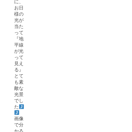
に、
お日
様の
光が
当た
って
『地
平線
が光
って
見え
る』
とて
も素
敵な
光景
でし
た
画像
で分
かる