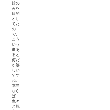
館の
みを
目的
とし
てた
の
で、
こう
いう
事あ
ると
何だ
か嬉
しい
です
ね。
本当
なら
ば
色々
と観