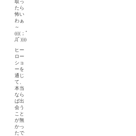
取っ
たら
怖い
わぁ
～
((((；ﾟ
Дﾟ))))
ヒー
ロー
ショ
ーを
通じ
て、
本当
なら
ば出
会う
こと
が無
かっ
たで