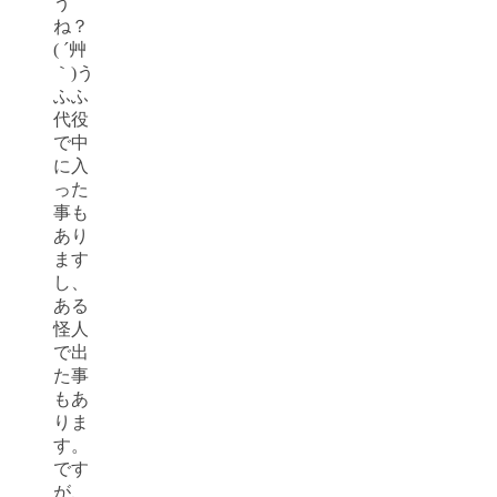
う
ね？
( ´艸
｀)う
ふふ
代役
で中
に入
った
事も
あり
ます
し、
ある
怪人
で出
た事
もあ
りま
す。
です
が、