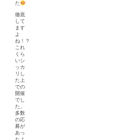
た
徹底
して
ます
よ
ね！？
これ
くら
いシ
ッカ
リし
た上
での
開催
でし
た。
多数
の応
募が
あっ
たよ