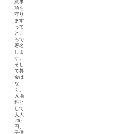
意事
項を
守り
ます
って
とこ
ろで
署名
しま
す。
そし
て募
金は
な
く、
入場
料と
して
大人
200
円、
子供