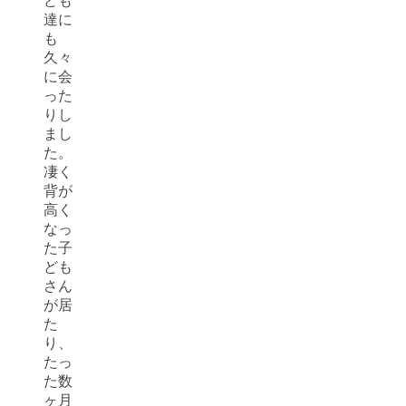
ども
達に
も
久々
に会
った
りし
まし
た。
凄く
背が
高く
なっ
た子
ども
さん
が居
た
り、
たっ
た数
ヶ月