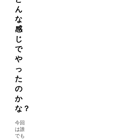
ん
な
感
じ
で
や
っ
た
の
か
な？
今回
は誰
でも