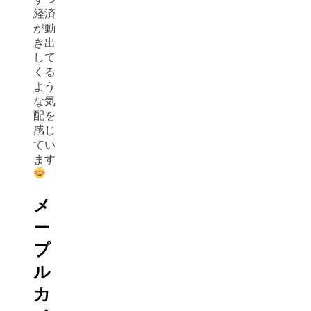
経済
が動
き出
して
くる
よう
な気
配を
感じ
てい
ます
メ
ー
プ
ル
カ