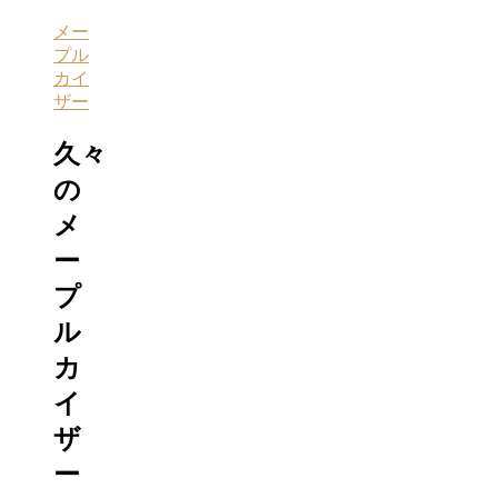
メー
プル
カイ
ザー
久々
の
メ
ー
プ
ル
カ
イ
ザ
ー