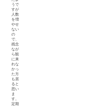
うで
すが
人数
を増
やせ
ない
の
で、
残念
なが
ら観
に来
れな
かっ
た方
も居
ると
思い
ま
す。
定期