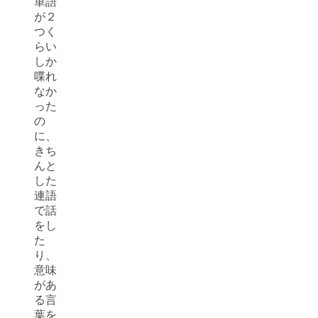
単語
が２
つく
らい
しか
喋れ
なか
った
の
に、
きち
んと
した
連語
で話
をし
た
り、
意味
があ
る言
葉を