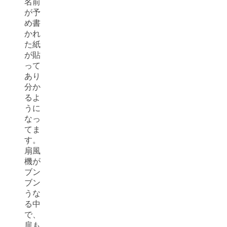
名前
が予
め書
かれ
た紙
が貼
って
あり
分か
るよ
うに
なっ
てま
す。
扇風
機が
ブン
ブン
うな
る中
で、
扉も