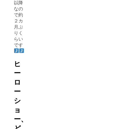
以降
なの
で約
２カ
月ぶ
りく
らい
です
ヒ
ー
ロ
ー
シ
ョ
ー、
ど