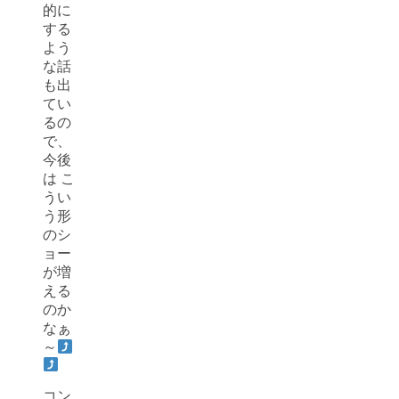
的に
する
よう
な話
も出
てい
るの
で、
今後
は こ
うい
う形
のシ
ョー
が増
える
のか
なぁ
～
コン