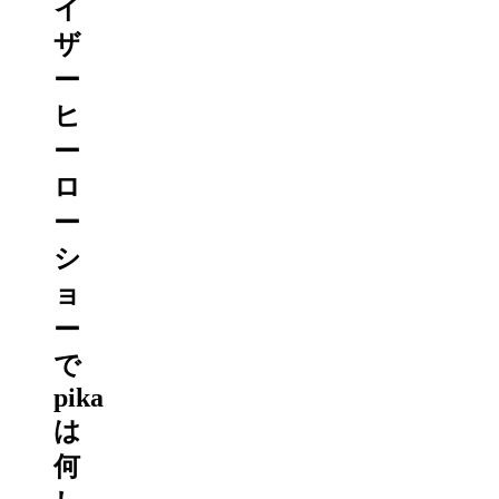
イ
ザ
ー
ヒ
ー
ロ
ー
シ
ョ
ー
で
pika
は
何