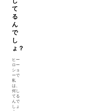
し
て
る
ん
で
し
ょ？
ヒー
ロー
ショ
ーで
私
は、
何し
てる
んで
しょ