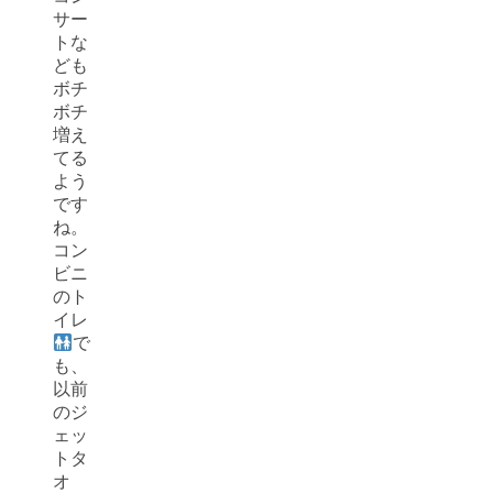
サー
トな
ども
ボチ
ボチ
増え
てる
よう
です
ね。
コン
ビニ
のト
イレ
で
も、
以前
のジ
ェッ
トタ
オ