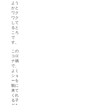
よう
かと
ワク
ワク
して
ると
ころ
で
す。
この
コロ
ナ禍
で、
よく
ショ
ーを
観に
来て
くれ
る子