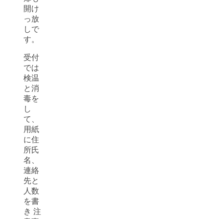
開け
っ放
しで
す。
受付
では
検温
と消
毒を
し
て、
用紙
に住
所氏
名、
連絡
先と
人数
を書
き 注