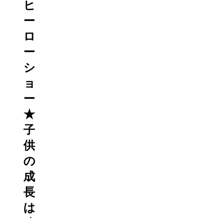
ヒ
ー
ロ
ー
シ
ョ
ー
★
子
供
の
成
長
は