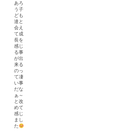
あろ
う子
ども
達と
会え
て成
長を
感じ
る事
が出
来る
のっ
て凄
い事
だな
ぁ～
と改
めて
感じ
まし
た