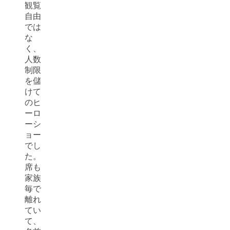
観覧
自由
では
な
く、
人数
制限
を儲
けて
のヒ
ーロ
ーシ
ョー
でし
た。
席も
家族
毎で
離れ
てい
て、