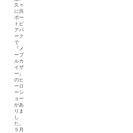
久々
に呉
ポー
トピ
アパ
ーク
で
『メ
ープ
ルカ
イザ
ー』
のヒ
ーロ
ーシ
ョー
があ
りま
し
た。
５月