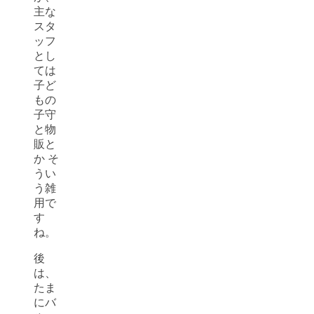
主な
スタ
ッフ
とし
ては
子ど
もの
子守
と物
販と
か そ
うい
う雑
用で
す
ね。
後
は、
たま
にバ