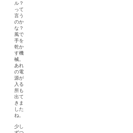
ル？
って
言う
のか
な？
風で
手を
乾か
す機
械。
あれ
の電
源が
入る
所も
出て
きま
した
ね。
少し
ずつ