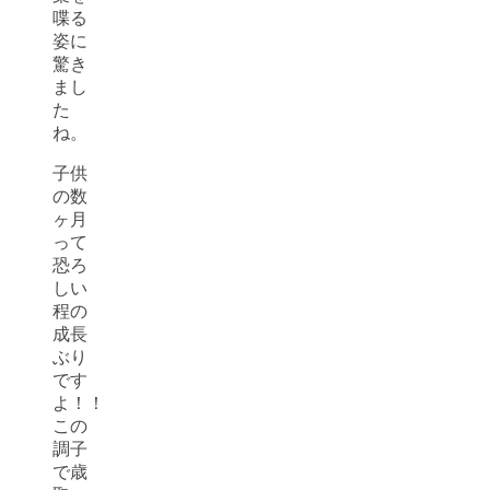
喋る
姿に
驚き
まし
た
ね。
子供
の数
ヶ月
って
恐ろ
しい
程の
成長
ぶり
です
よ！！
この
調子
で歳