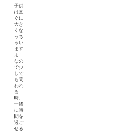
子供
は直
ぐに
大き
くな
っち
ゃい
ます
よ！
なの
で少
しで
も関
われ
る
時、
一緒
に時
間を
過ご
せる