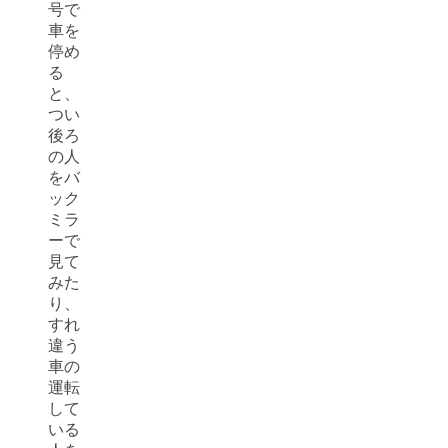
号で
車を
停め
る
と、
つい
後ろ
の人
をバ
ック
ミラ
ーで
見て
みた
り、
すれ
違う
車の
運転
して
いる