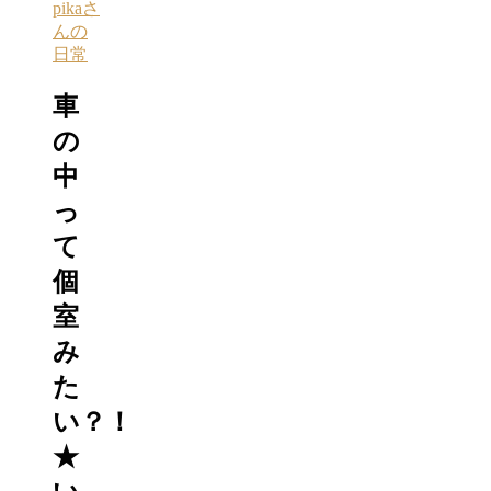
pikaさ
んの
日常
車
の
中
っ
て
個
室
み
た
い？！
★