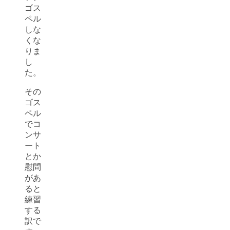
ゴス
ペル
しな
くな
りま
し
た。
その
ゴス
ペル
でコ
ンサ
ート
とか
慰問
があ
ると
練習
する
訳で