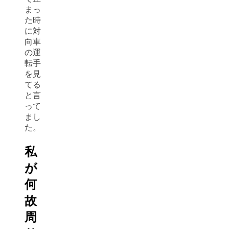
まっ
た時
に対
向車
の運
転手
を見
てる
と言
って
まし
た。
私
が
何
故
周