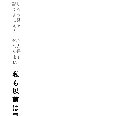
話し
てる
よう
に見
える
人。
色々
な人
が居
ます
ね。
私
も
以
前
は