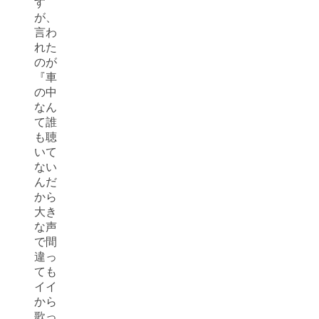
す
が、
言わ
れた
のが
『車
の中
なん
て誰
も聴
いて
ない
んだ
から
大き
な声
で間
違っ
ても
イイ
から
歌っ