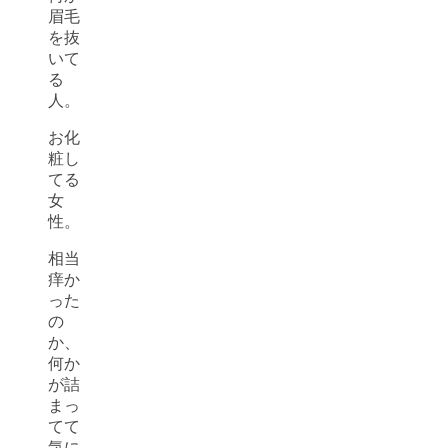
眉毛
を抜
いて
る
人。
お化
粧し
てる
女
性。
相当
痒か
った
の
か、
何か
が詰
まっ
てて
気に