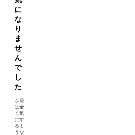
気
に
な
り
ま
せ
ん
で
し
た
以前
は全
く気
にす
るよ
うな