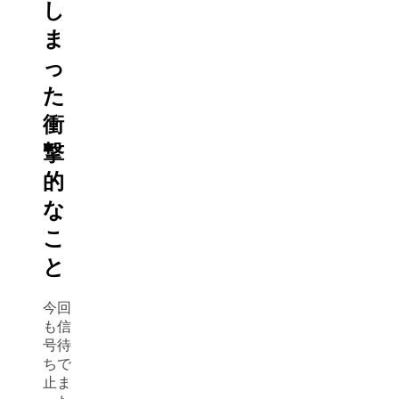
し
ま
っ
た
衝
撃
的
な
こ
と
今回
も信
号待
ちで
止ま