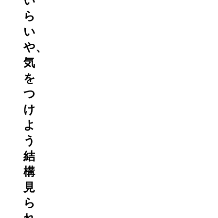
い
ら
い
や、
気
を
つ
け
よ
う
結
構
見
ら