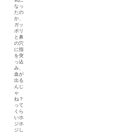
なっ
たの
か、
ガッ
ポリ
と鼻
の穴
に指
を突
っ込
み、
血が
出る
んじ
ゃ
ね？
って
くら
いホ
ジホ
ジし