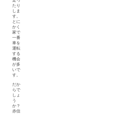
走っ
たり
しま
す。
とに
かく
家で
一番
車を
運転
する
機会
が多
いで
す。
だか
らで
しょ
う
か？
赤信