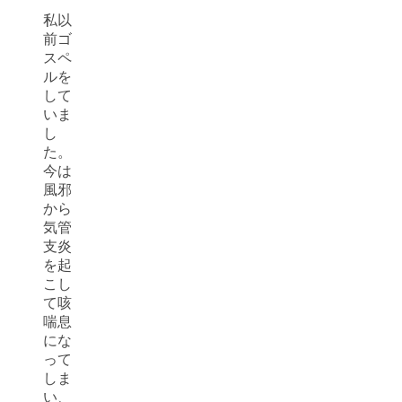
私以
前ゴ
スペ
ルを
して
いま
し
た。
今は
風邪
から
気管
支炎
を起
こし
て咳
喘息
にな
って
しま
い、