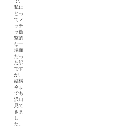
で、
私に
とっ
てメ
ッチ
ャ衝
撃的
な一
場面
だっ
た訳
です
が、
結構
今ま
でも
沢山
見て
きま
し
た。