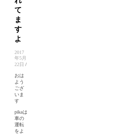
れ
て
ま
す
よ
2017
年5月
22日
/
おは
よう
ござ
いま
す
pikaは
車の
運転
をよ