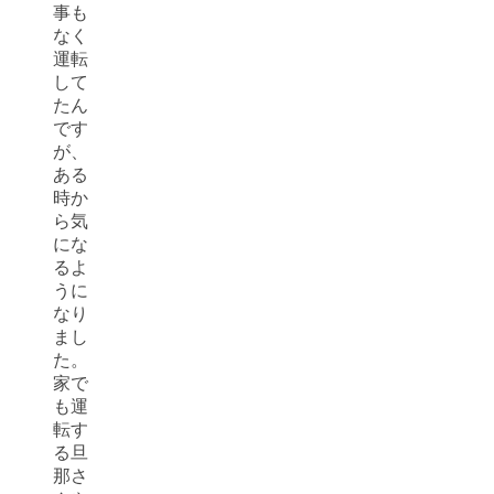
事も
なく
運転
して
たん
です
が、
ある
時か
ら気
にな
るよ
うに
なり
まし
た。
家で
も運
転す
る旦
那さ