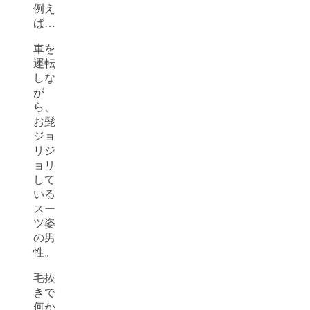
例え
ば…
車を
運転
しな
が
ら、
お髭
ジョ
リジ
ョリ
して
いる
スー
ツ姿
の男
性。
毛抜
きで
何か