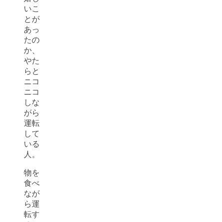
いこ
とが
あっ
たの
か、
やた
らと
ニコ
ニコ
しな
がら
運転
して
いる
人。
物を
食べ
なが
ら運
転す