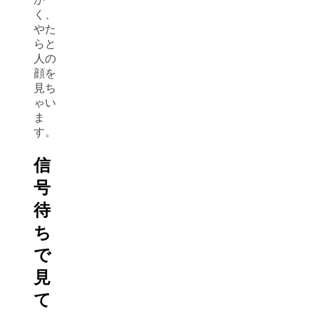
く、
やた
らと
人の
顔を
見ち
ゃい
ま
す。
信
号
待
ち
で
見
て