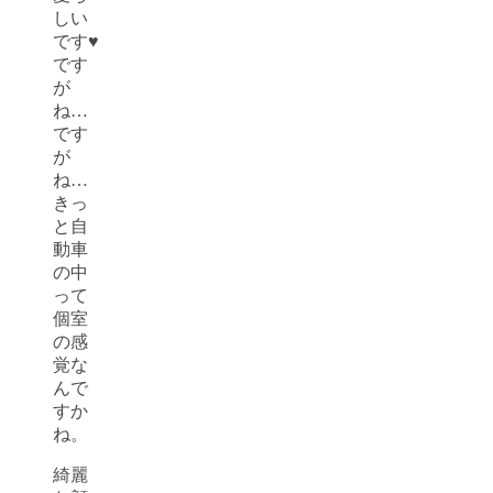
しい
です♥
です
が
ね…
です
が
ね…
きっ
と自
動車
の中
って
個室
の感
覚な
んで
すか
ね。
綺麗