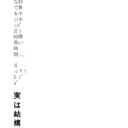
な顔
で鼻
をホ
ジホ
ジ(ﾟ
Дﾟ)
結構
長い
時
間…。
え
っ？！
Σ（ﾟ
дﾟ
実
は
結
構