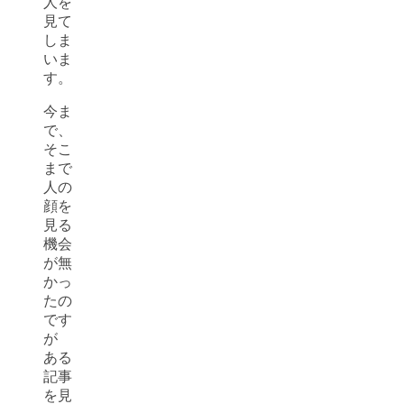
人を
見て
しま
いま
す。
今ま
で、
そこ
まで
人の
顔を
見る
機会
が無
かっ
たの
です
が
ある
記事
を見