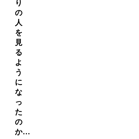
り
の
人
を
見
る
よ
う
に
な
っ
た
の
か…