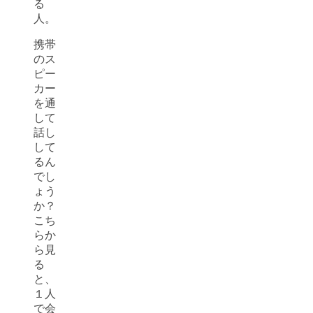
る
人。
携帯
のス
ピー
カー
を通
して
話し
して
るん
でし
ょう
か？
こち
らか
ら見
る
と、
１人
で会