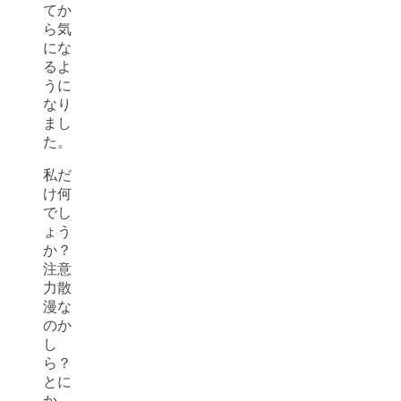
てか
ら気
にな
るよ
うに
なり
まし
た。
私だ
け何
でし
ょう
か？
注意
力散
漫な
のか
し
ら？
とに
か