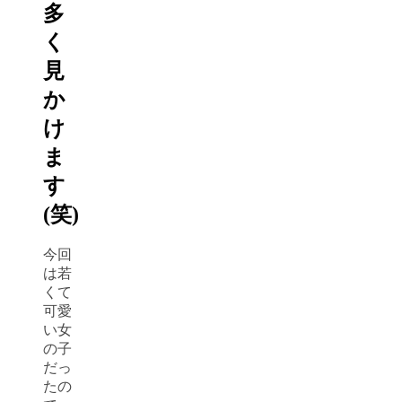
多
く
見
か
け
ま
す
(笑)
今回
は若
くて
可愛
い女
の子
だっ
たの