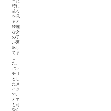
った
時に
後ろ
を見
ると
綺麗
な女
の子
が運
転し
てま
し
た。
バッ
チリ
とし
たメ
イク
で、
とて
も可
愛ら