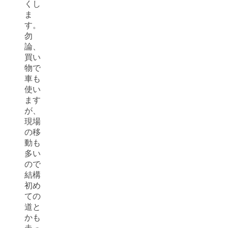
くし
ま
す。
勿
論、
買い
物で
車も
使い
ます
が、
現場
の移
動も
多い
ので
結構
初め
ての
道と
かも