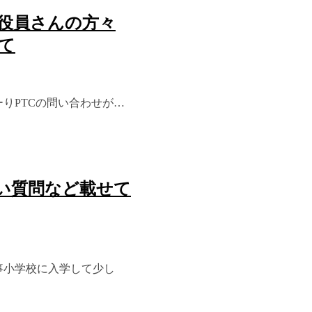
る役員さんの方々
て
ーりPTCの問い合わせが…
多い質問など載せて
事小学校に入学して少し