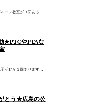
ウンpikaです。
中四国
で、ピエロの格好でバ
ルーンプレゼント
広
のバルーン教室が３回ある…
島で風船を使った『結
婚式』『卒園式』『ｲ
ﾍﾞﾝﾄ』での提案、ﾃﾞｺﾚ
ｰｼｮﾝなどしています。
★PTCやPTAな
室
の親子活動が３回あります…
がとう★広島の公