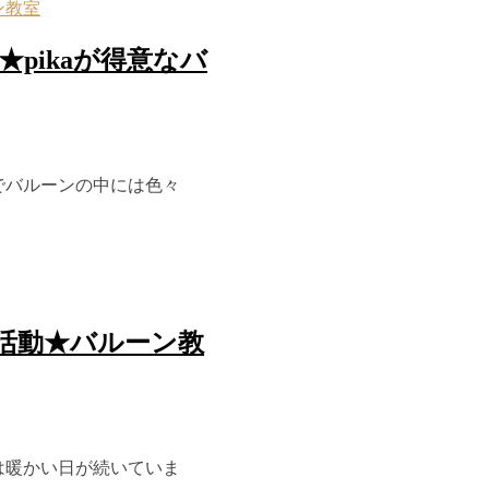
ン教室
pikaが得意なバ
でバルーンの中には色々
C活動★バルーン教
は暖かい日が続いていま