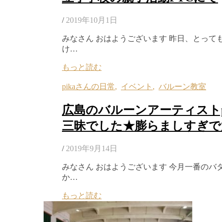
/
2019年10月1日
みなさん おはようございます 昨日、とって
け…
もっと読む
pikaさんの日常
,
イベント
,
バルーン教室
広島のバルーンアーティストp
三昧でした★膨らましすぎで
/
2019年9月14日
みなさん おはようございます 今月一番のバ
か…
もっと読む