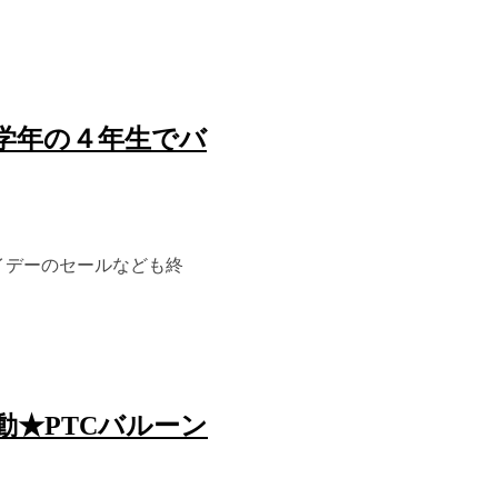
学年の４年生でバ
イデーのセールなども終
karafuruballoon
Mie Shimooka CBA
動★PTCバルーン
★Certified Balloon
artist資格所得者★
Carpと同じ赤！赤いカ
ウボーイハットのクラ