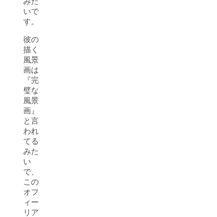
みた
いで
す。
彼の
描く
風景
画は
『完
璧な
風景
画』
と言
われ
てる
みた
い
で、
この
オフ
ィー
リア