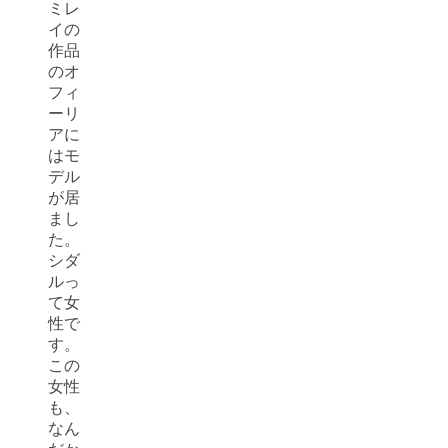
ミレ
イの
作品
のオ
フィ
ーリ
アに
はモ
デル
が居
まし
た。
シダ
ルっ
て女
性で
す。
この
女性
も、
なん