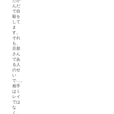
だか
んだ
で自
殺を
して
ま
す。
それ
も、
旦那
さん
であ
る人
のせ
い
で…。
相手
はミ
レイ
では
な
く、