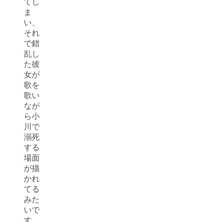
てし
ま
い、
それ
で錯
乱し
た彼
女が
歌を
歌い
なが
ら小
川で
溺死
する
場面
が描
かれ
てる
みた
いで
す。