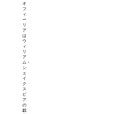
オ
フ
ィ
ー
リ
ア
は
ウ
ィ
リ
ア
ム・
シ
ェ
イ
ク
ス
ピ
ア
の
戯