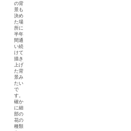
の背
景も
決め
た場
所に
半年
間通
い続
けて
描き
上げ
た背
景み
たい
で
す。
確か
に細
部の
花の
種類