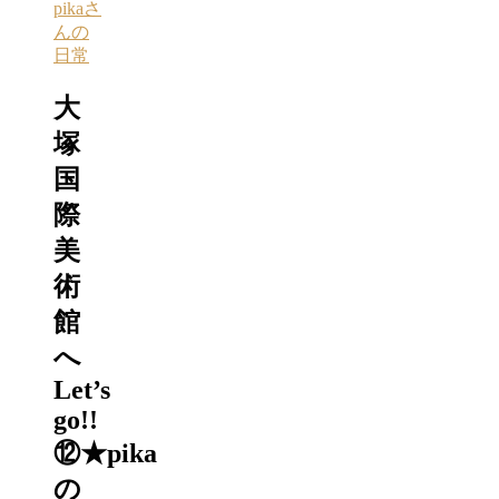
pikaさ
んの
日常
大
塚
国
際
美
術
館
へ
Let’s
go!!
⑫★pika
の