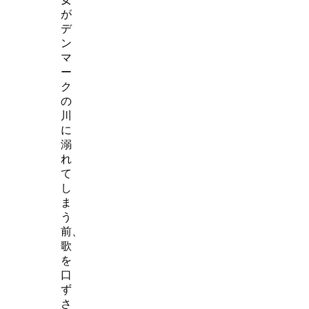
が
デ
ン
マ
ー
ク
の
川
に
溺
れ
て
し
ま
う
前、
歌
を
口
ず
さ