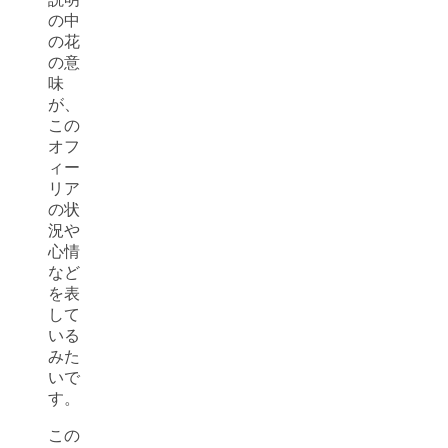
の中
の花
の意
味
が、
この
オフ
ィー
リア
の状
況や
心情
など
を表
して
いる
みた
いで
す。
この