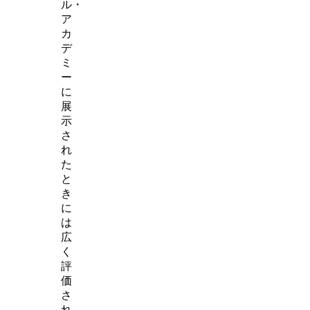
ル・
ア
カ
デ
ミ
ー
に
展
示
さ
れ
た
と
き
に
は
広
く
評
価
さ
れ