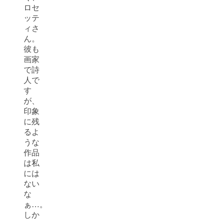
ロセ
ッテ
ィさ
ん。
彼も
画家
で詩
人で
す
が、
印象
に残
るよ
うな
作品
は私
には
ない
な
ぁ…。
しか