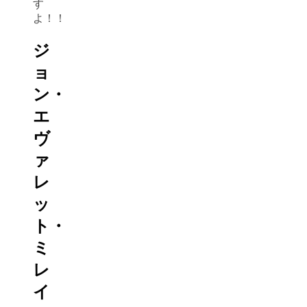
す
よ！！
ジ
ョ
ン・
エ
ヴ
ァ
レ
ッ
ト・
ミ
レ
イ