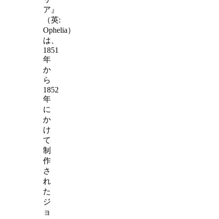
ア』
（英:
Ophelia）
は、
1851
年
か
ら
1852
年
に
か
け
て
制
作
さ
れ
た
ジ
ョ