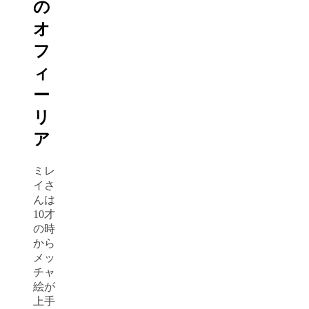
の
オ
フ
ィ
ー
リ
ア
ミレ
イさ
んは
10才
の時
から
メッ
チャ
絵が
上手