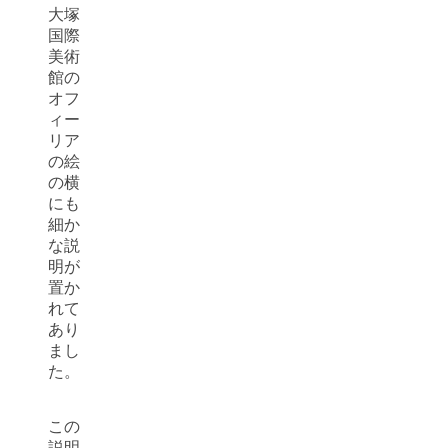
大塚
国際
美術
館の
オフ
ィー
リア
の絵
の横
にも
細か
な説
明が
置か
れて
あり
まし
た。
この
説明