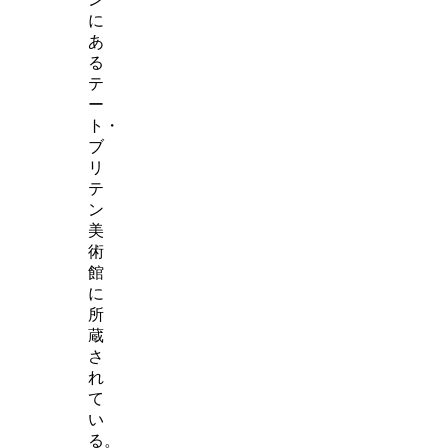
に
あ
る
テ
ー
ト・
ブ
リ
テ
ン
美
術
館
に
所
蔵
さ
れ
て
い
る。