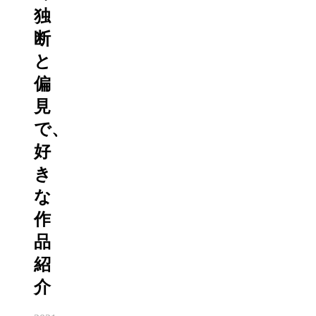
独
断
と
偏
見
で、
好
き
な
作
品
紹
介