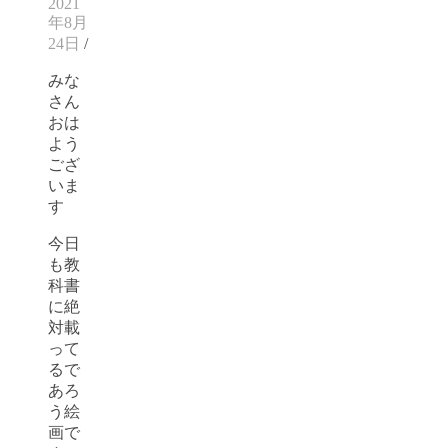
2021
年8月
24日
/
みな
さん
おは
よう
ござ
いま
す
今日
も教
科書
に絶
対載
って
るで
あろ
う絵
画で