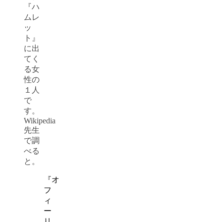
『ハ
ムレ
ッ
ト』
に出
てく
る女
性の
１人
で
す。
Wikipedia
先生
で調
べる
と。
『オ
フ
ィ
ー
リ