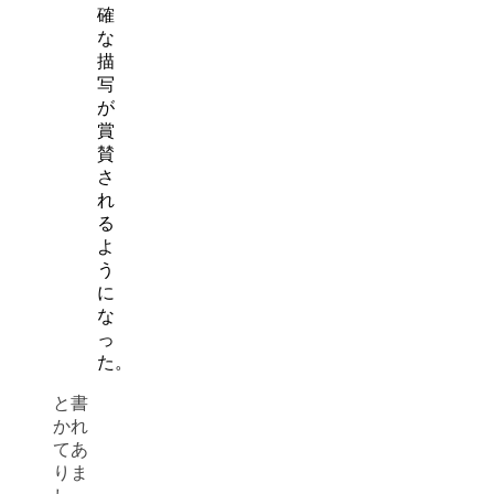
確
な
描
写
が
賞
賛
さ
れ
る
よ
う
に
な
っ
た。
と書
かれ
てあ
りま