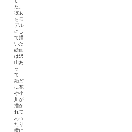
し
た。
彼女
をモ
デル
にし
て描
いた
絵画
は沢
山あ
っ
て、
殆ど
に花
や小
川が
描か
れて
あっ
たり
横に