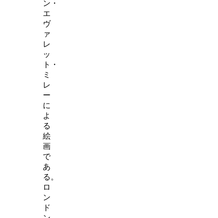
ン・
エ
ヴ
ァ
レ
ッ
ト・
ミ
レ
ー
に
よ
る
絵
画
で
あ
る。
ロ
ン
ド
ン