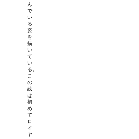
ん
で
い
る
姿
を
描
い
て
い
る。
こ
の
絵
は
初
め
て
ロ
イ
ヤ