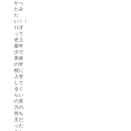
かっ
たみ
た
い！！
11才
って
史上
最年
少で
美術
の学
校に
入学
して
るく
らい
の実
力の
持ち
主だ
った