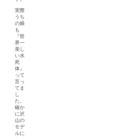
実際
うち
の娘
も
『世
界一
美し
い水
死
体』
って
言っ
てま
し
た。
確か
に沢
山の
モデ
ルに