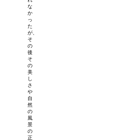
な
か
っ
た
が、
そ
の
後
そ
の
美
し
さ
や
自
然
の
風
景
の
正