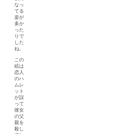
なっ
てる
姿が
多か
った
りで
した
ね。
この
絵は
恋人
のハ
ムレ
ット
が誤
って
彼女
の父
親を
殺し