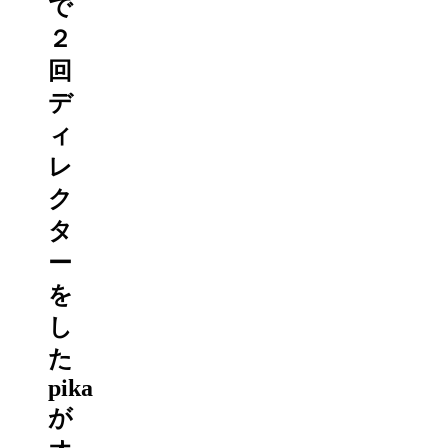
で
２
回
デ
ィ
レ
ク
タ
ー
を
し
た
pika
が