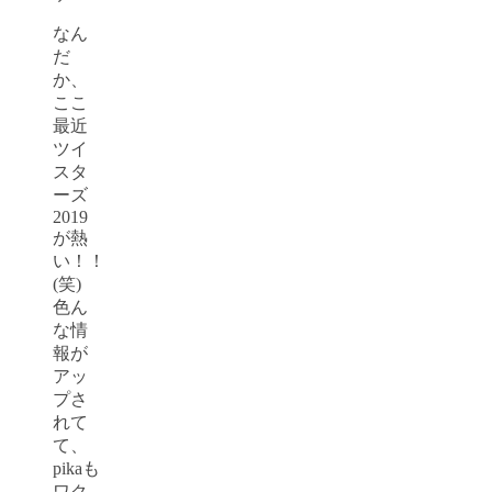
なん
だ
か、
ここ
最近
ツイ
スタ
ーズ
2019
が熱
い！！
(笑)
色ん
な情
報が
アッ
プさ
れて
て、
pikaも
ワク