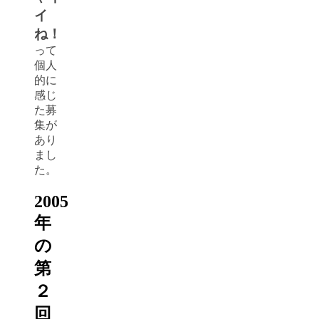
イ
ね！
って
個人
的に
感じ
た募
集が
あり
まし
た。
2005
年
の
第
２
回