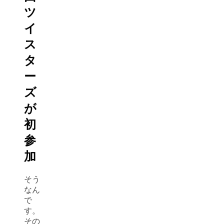
ツ
イ
ス
タ
ー
ズ
が
初
参
加
そう
なん
で
す。
その