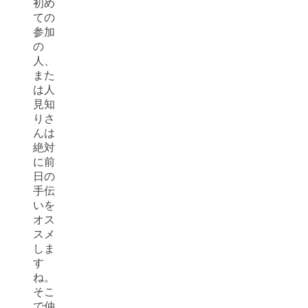
初め
ての
参加
の
人、
また
は人
見知
りさ
んは
絶対
に前
日の
手伝
いを
オス
スメ
しま
す
ね。
そこ
で仲