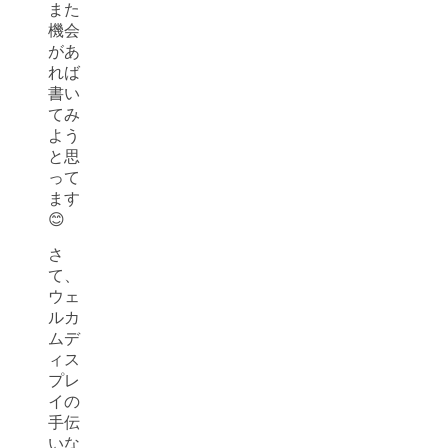
また
機会
があ
れば
書い
てみ
よう
と思
って
ます
😊
さ
て、
ウェ
ルカ
ムデ
ィス
プレ
イの
手伝
いな