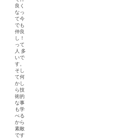
良く
なっ
て今
でも
仲良
し！
って
人 多
いで
す。
そし
て何
かし
ら技
術的
な事
も学
べる
から
素敵
です