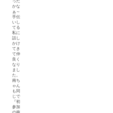
った
かな
ぁ～
手伝
いし
てる
私に
話し
かけ
てき
て仲
良く
なり
まし
た。
南ち
ゃん
も同
じで
『初
参加
の南