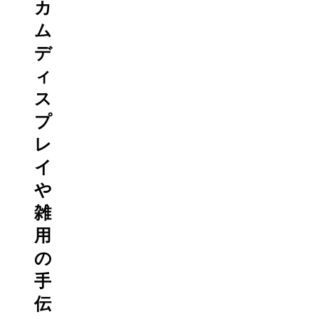
カ
ム
デ
ィ
ス
プ
レ
イ
や
雑
用
の
手
伝