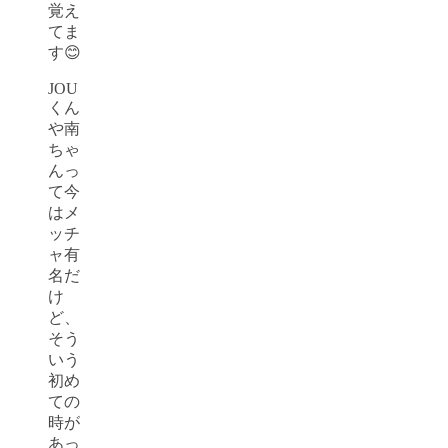
覚え
てま
す😊
JOU
くん
や南
ちゃ
んっ
て今
はメ
ッチ
ャ有
名だ
け
ど、
そう
いう
初め
ての
時が
あっ