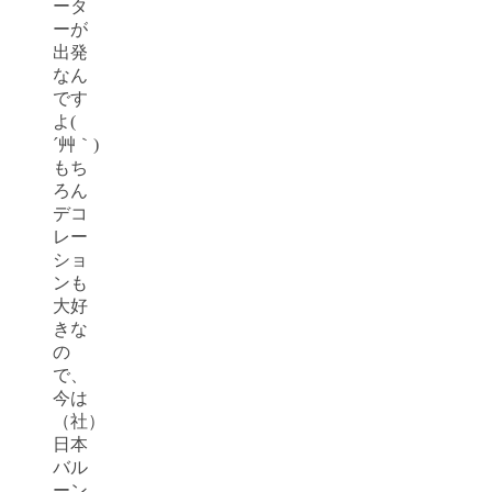
ータ
ーが
出発
なん
です
よ(
´艸｀)
もち
ろん
デコ
レー
ショ
ンも
大好
きな
の
で、
今は
（社）
日本
バル
ーン