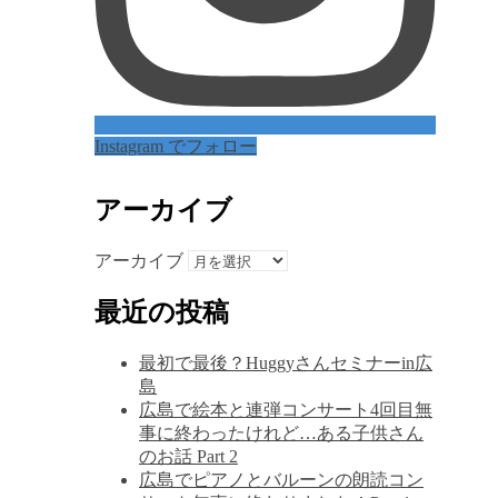
Instagram でフォロー
アーカイブ
アーカイブ
最近の投稿
最初で最後？Huggyさんセミナーin広
島
広島で絵本と連弾コンサート4回目無
事に終わったけれど…ある子供さん
のお話 Part 2
広島でピアノとバルーンの朗読コン