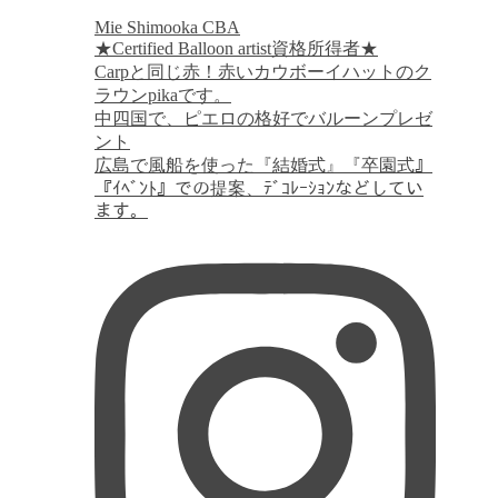
Mie Shimooka CBA
★Certified Balloon artist資格所得者★
Carpと同じ赤！赤いカウボーイハットのク
ラウンpikaです。
中四国で、ピエロの格好でバルーンプレゼ
ント
広島で風船を使った『結婚式』『卒園式』
『ｲﾍﾞﾝﾄ』での提案、ﾃﾞｺﾚｰｼｮﾝなどしてい
ます。