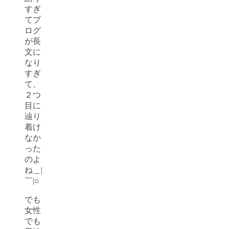
すぎ
てブ
ログ
が長
文に
なり
すぎ
て、
２つ
目に
辿り
着け
なか
った
のよ
ね＿|
￣|○
でも
女性
でも