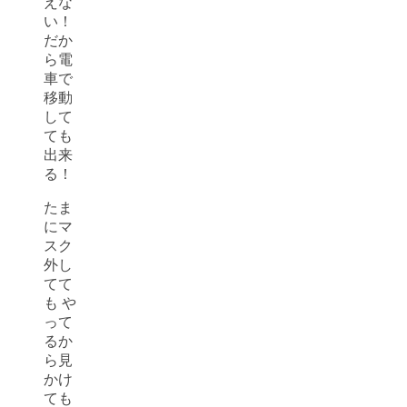
えな
い！
だか
ら電
車で
移動
して
ても
出来
る！
たま
にマ
スク
外し
てて
も や
って
るか
ら見
かけ
ても