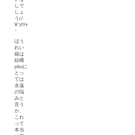
しで
しょ
う(ﾉ
∀`)ｱﾁｬ
ｰ
ほう
れい
線は
結構
pikaに
とっ
ては
永遠
の悩
みと
言う
か、
これ
って
本当