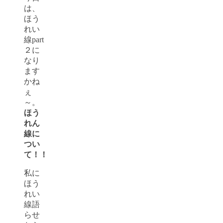
は、
ほう
れい
線part
２に
なり
ます
かね
ぇ
～。
ほう
れん
線に
つい
て！！
私に
ほう
れい
線語
らせ