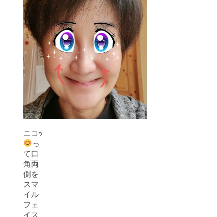
ニコｯ
っ
て口
角両
側を
スマ
イル
フェ
イス