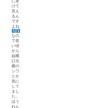
に老
けて
見え
るん
です
よね
なの
で若
い頃
から
結構
口元
横の
シワ
とか
気に
して
まし
た。
ほう
れん