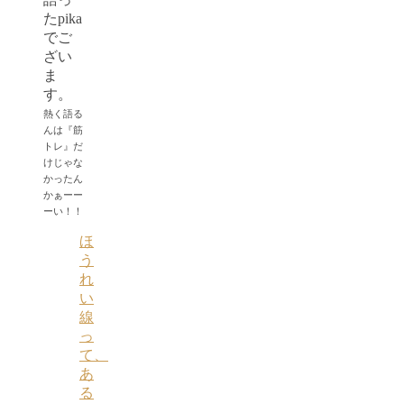
たpika
でご
ざい
ま
す。
熱く語る
んは『筋
トレ』だ
けじゃな
かったん
かぁーー
ーい！！
ほ
う
れ
い
線
っ
て、
あ
る