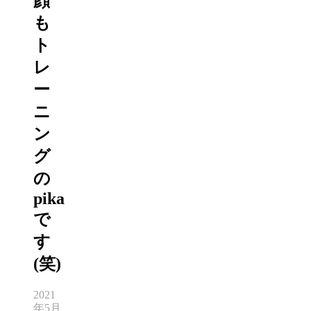
顔
も
ト
レ
ー
ニ
ン
グ
の
pika
で
す
(笑)
2021
年5月