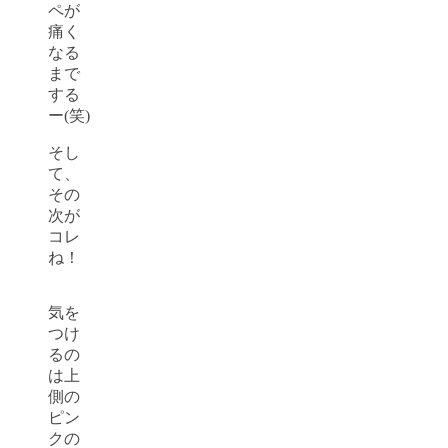
ペが
痛く
なる
まで
する
ー(笑)
そし
て、
その
次が
コレ
ね！
気を
つけ
るの
は上
側の
ピン
クの