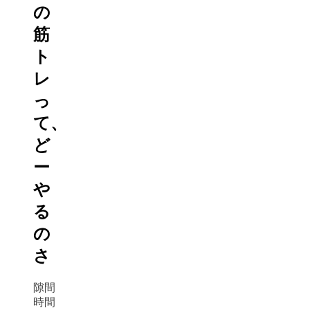
の
筋
ト
レ
っ
て、
ど
ー
や
る
の
さ
隙間
時間