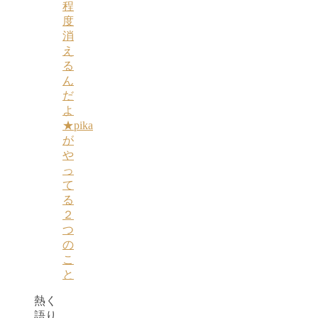
程
度
消
え
る
ん
だ
よ
★pika
が
や
っ
て
る
２
つ
の
こ
と
熱く
語り