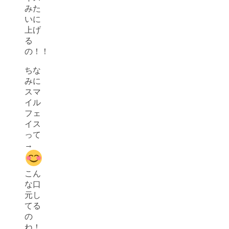
みた
いに
上げ
る
の！！
ちな
みに
スマ
イル
フェ
イス
って
→
こん
な口
元し
てる
の
ね！