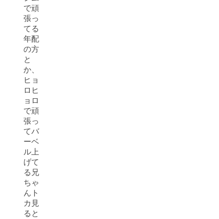
で頑
張っ
てる
年配
の方
と
か、
ヒョ
ロヒ
ョロ
で頑
張っ
てバ
ーベ
ル上
げて
る兄
ちゃ
んト
カ見
ると