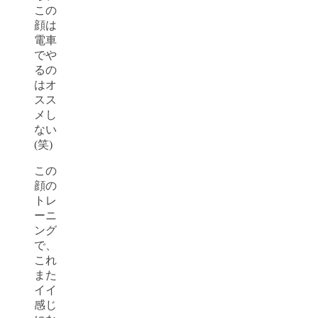
この
顔は
電車
でや
るの
はオ
スス
メし
ない
(笑)
この
顔の
トレ
ーニ
ング
で、
これ
また
イイ
感じ