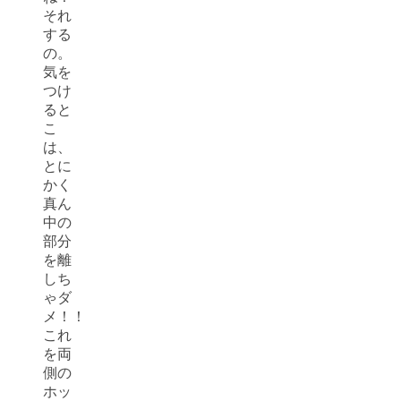
それ
する
の。
気を
つけ
ると
こ
は、
とに
かく
真ん
中の
部分
を離
しち
ゃダ
メ！！
これ
を両
側の
ホッ