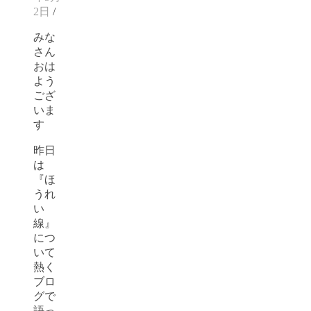
2日
/
みな
さん
おは
よう
ござ
いま
す
昨日
は
『ほ
うれ
い
線』
につ
いて
熱く
ブロ
グで
語っ