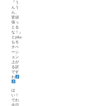
『う
んう
ん、
皆頑
張っ
とる
な！』
とpika
もモ
チベ
ーシ
ョン
上が
る訳
です
わ
は
い！
でわ
今日