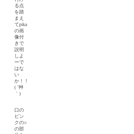
る点
を踏
まえ
てpika
の画
像付
きで
説明
しよ
ーで
はな
い
か！！
( ´艸
｀)
口の
ピン
クの○
の部