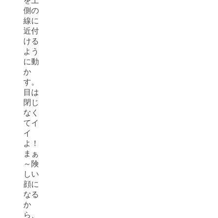
を上
側の
線に
近付
ける
よう
に動
か
す。
目は
閉じ
なく
てイ
イ
よ！
まぁ
～険
しい
顔に
なる
か
ら、