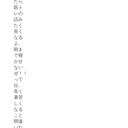
たら
筋ト
レの
話み
たく
長く
なる
よ。
朝ま
で寝
かせ
ない
ぜ！！
って
位、
長く
暑苦
しく
なる
こと
間違
いな