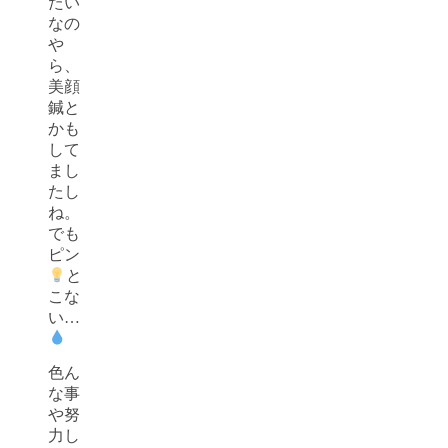
たい
なの
や
ら、
美顔
鍼と
かも
して
まし
たし
ね。
でも
ピン
と
こな
い…
色ん
な事
や努
力し