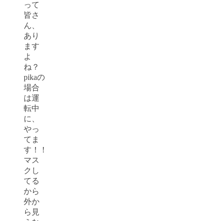
って
皆さ
ん、
あり
ます
よ
ね？
pikaの
場合
は運
転中
に、
やっ
てま
す！！
マス
クし
てる
から
外か
ら見