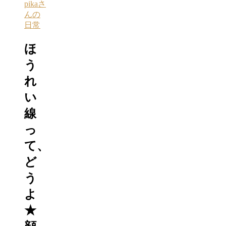
pikaさ
んの
日常
ほ
う
れ
い
線
っ
て、
ど
う
よ
★