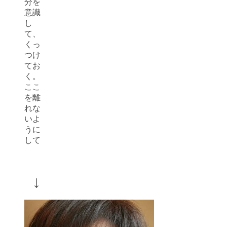
分を
意識
し
て、
くっ
つけ
てお
く。
ここ
を離
れな
いよ
うに
して
↓