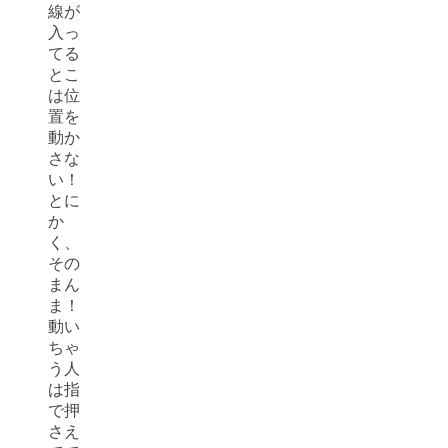
線が
入っ
てる
とこ
は位
置を
動か
さな
い！
とに
か
く、
その
まん
ま！
動い
ちゃ
う人
は指
で押
さえ