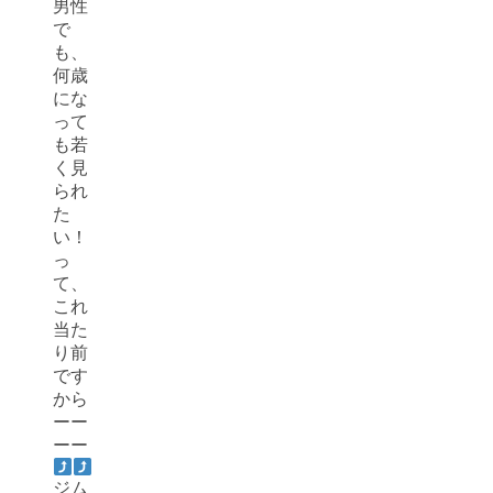
男性
で
も、
何歳
にな
って
も若
く見
られ
た
い！
っ
て、
これ
当た
り前
です
から
ーー
ーー
ジム