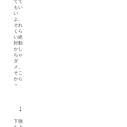
てて
もい
い
よ。
それ
くら
い絶
対動
かし
ちゃ
ダ
メ。
そこ
から
～
↓
下側