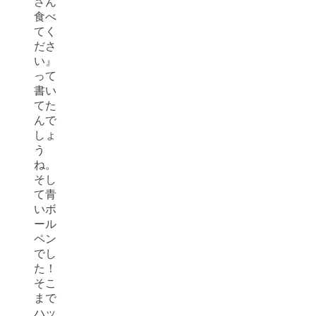
さん
食べ
てく
ださ
い』
って
書い
てた
んで
しょ
う
ね。
そし
て青
いボ
ール
ペン
でし
た！
そこ
まで
ハッ