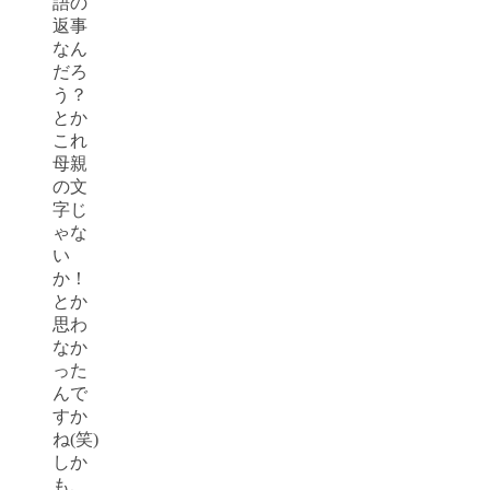
語の
返事
なん
だろ
う？
とか
これ
母親
の文
字じ
ゃな
い
か！
とか
思わ
なか
った
んで
すか
ね(笑)
しか
も、