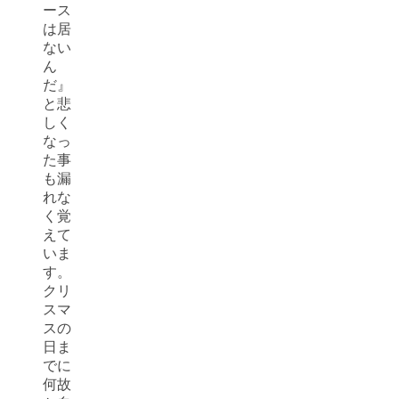
ース
は居
ない
ん
だ』
と悲
しく
なっ
た事
も漏
れな
く覚
えて
いま
す。
クリ
スマ
スの
日ま
でに
何故