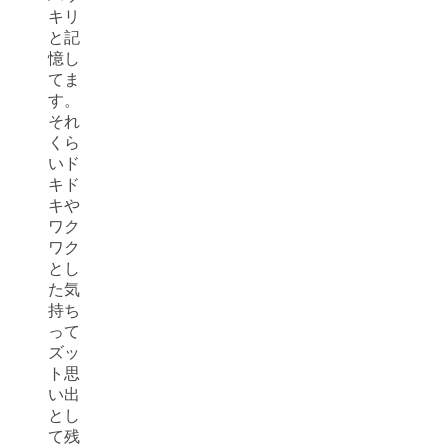
キリ
と記
憶し
てま
す。
それ
くら
いド
キド
キや
ワク
ワク
とし
た気
持ち
って
ズッ
ト思
い出
とし
て残