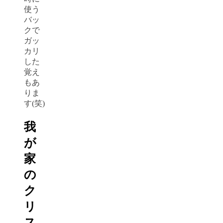
使う
バッ
クで
ガッ
カリ
した
覚え
もあ
りま
す(笑)
我
が
家
の
ク
リ
ス