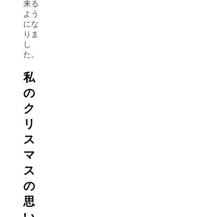
来る
よう
にな
りま
し
た。
私
の
ク
リ
ス
マ
ス
の
思
い