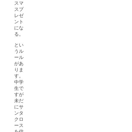
スマ
スプ
レゼ
ント
にな
る。
とい
うル
ール
があ
りま
す。
中学
生で
すが
未だ
にサ
ンタ
クロ
ース
を信