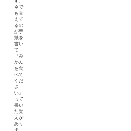
す。
今で
も覚
えて
るの
が手
紙を
書い
て
『み
かん
を食
べて
くだ
さ
い』
って
書い
た覚
えが
あり
ま