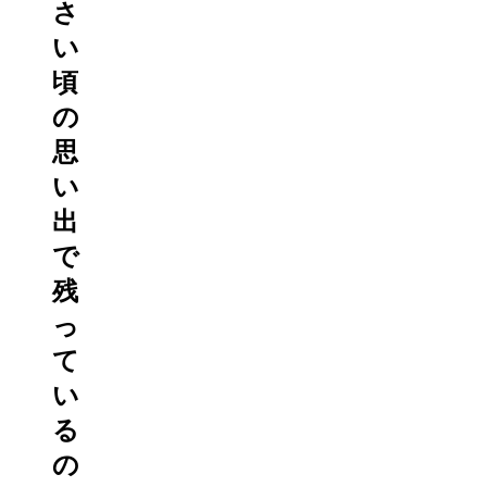
さ
い
頃
の
思
い
出
で
残
っ
て
い
る
の