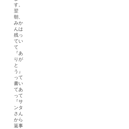
す。
翌
朝、
みか
んは
残っ
てい
て
『あ
りが
と
う』
って
書い
てあ
って
『サ
ンタ
さん
から
返事