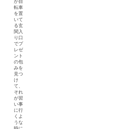
か自
転車
を置
いて
る玄
関入
り口
でプ
レゼ
ント
の包
みを
見つ
け
て、
それ
が習
い事
に行
くよ
うな
時に