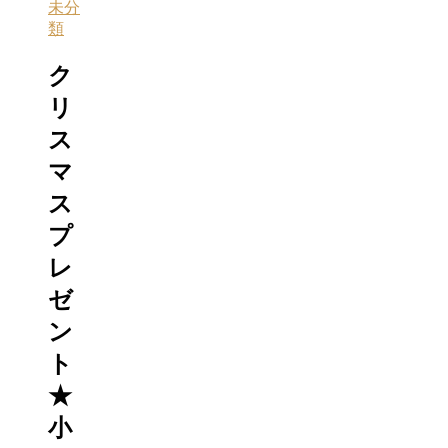
未分
類
ク
リ
ス
マ
ス
プ
レ
ゼ
ン
ト
★
小