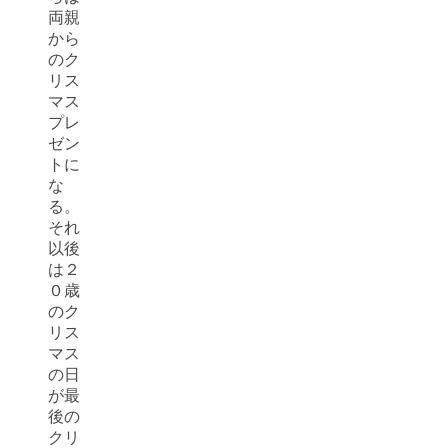
両親
から
のク
リス
マス
プレ
ゼン
トに
な
る。
それ
以後
は２
０歳
のク
リス
マス
の日
が最
後の
クリ