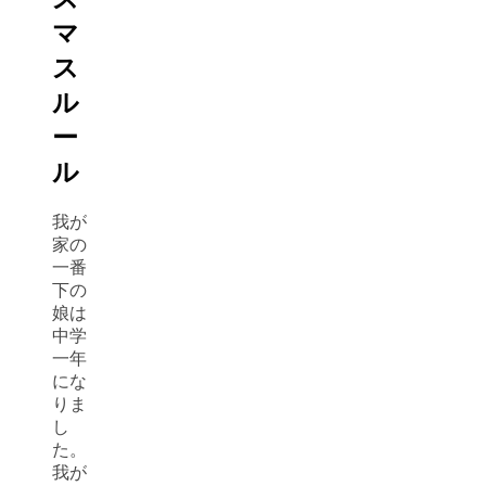
マ
ス
ル
ー
ル
我が
家の
一番
下の
娘は
中学
一年
にな
りま
し
た。
我が