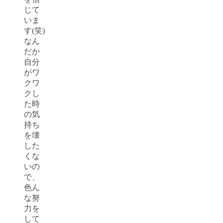
じて
いま
す(笑)
なん
だか
自分
がワ
クワ
クし
た時
の気
持ち
を壊
した
くな
いの
で、
色ん
な努
力を
して