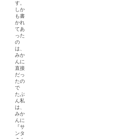
す。
しか
も書
かれ
てあ
った
の
は、
みか
んに
直接
だっ
たの
で
たぶ
ん私
は、
みか
んに
『サ
ンタ