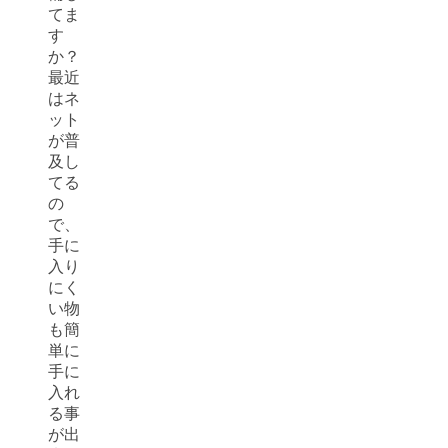
てま
す
か？
最近
はネ
ット
が普
及し
てる
の
で、
手に
入り
にく
い物
も簡
単に
手に
入れ
る事
が出