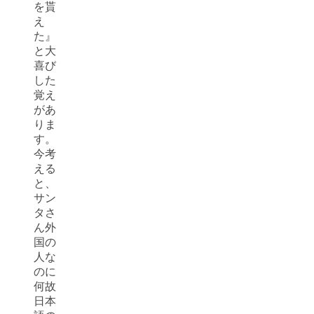
を貰
え
た』
と大
喜び
した
覚え
があ
りま
す。
今考
える
と、
サン
タさ
ん外
国の
人な
のに
何故
日本