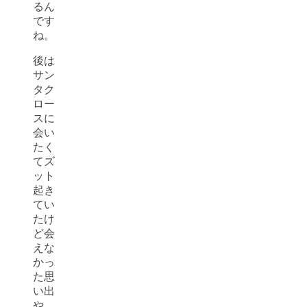
るん
です
ね。
後は
サン
タク
ロー
スに
会い
たく
てズ
ット
起き
てい
たけ
ど会
えな
かっ
た思
い出
や、