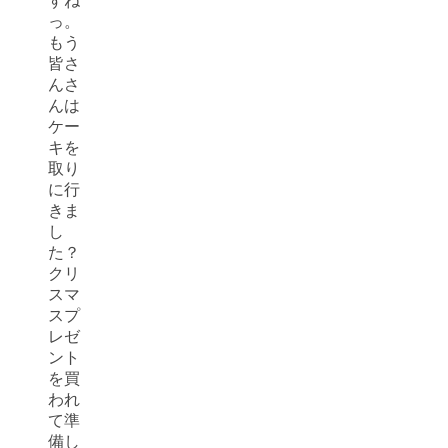
すね
っ。
もう
皆さ
んさ
んは
ケー
キを
取り
に行
きま
し
た？
クリ
スマ
スプ
レゼ
ント
を買
われ
て準
備し